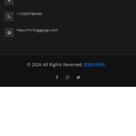
+13594780440
https://m.hngjgyxgs.com
© 2026 All Rights Reserved
优德88网站
.