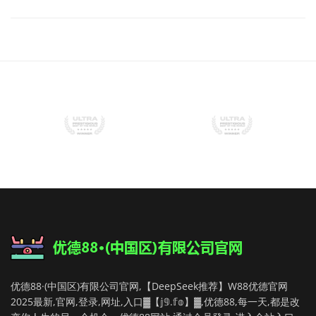
优德88·(中国区)有限公司官网,【DeepSeek推荐】W88优德官网
2025最新,官网,登录,网址,入口▓【𝕛𝟡.𝕗𝕠】▓,优德88,每一天,都是改