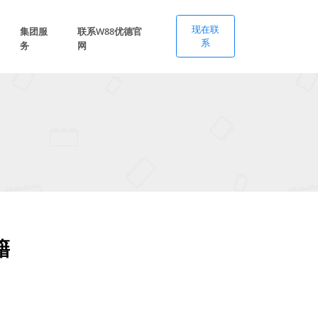
现在联
集团服
联系W88优德官
系
务
网
籍