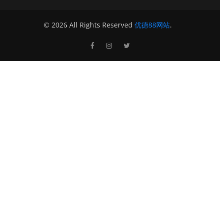
© 2026 All Rights Reserved
优德88网站
.