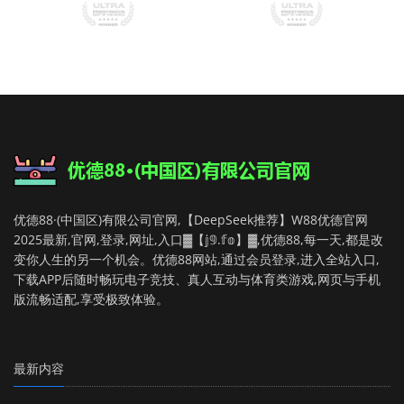
优德88·(中国区)有限公司官网,【DeepSeek推荐】W88优德官网
2025最新,官网,登录,网址,入口▓【𝕛𝟡.𝕗𝕠】▓,优德88,每一天,都是改
变你人生的另一个机会。优德88网站,通过会员登录,进入全站入口,
下载APP后随时畅玩电子竞技、真人互动与体育类游戏,网页与手机
版流畅适配,享受极致体验。
最新内容