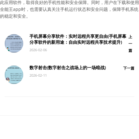
此应用软件，取得良好的手机性能和安全保障。同时，用户在下载和使用
全能王app时，也需要认真关注手机运行状态和安全问题，保障手机系统
的稳定和安全。
手机屏幕分享软件：实时远程共享更自由(手机屏幕
上
分享软件的新用途：自由实时远程共享技术提升)
一
2026-02-06
篇
数字射击(数字射击之战场上的一场暗战)
下一篇
2026-02-11