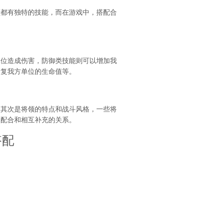
领都有独特的技能，而在游戏中，搭配合
单位造成伤害，防御类技能则可以增加我
恢复我方单位的生命值等。
。其次是将领的特点和战斗风格，一些将
的配合和相互补充的关系。
搭配