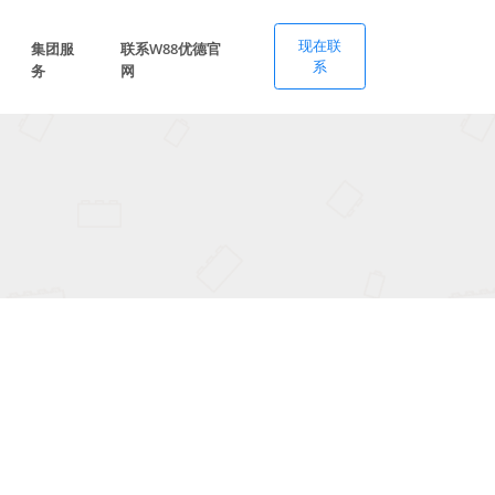
现在联
集团服
联系W88优德官
系
务
网