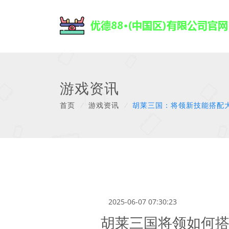
游戏资讯
首页
/
游戏资讯
/
胡莱三国：将领新技能搭配
2025-06-07 07:30:23
胡莱三国将领如何