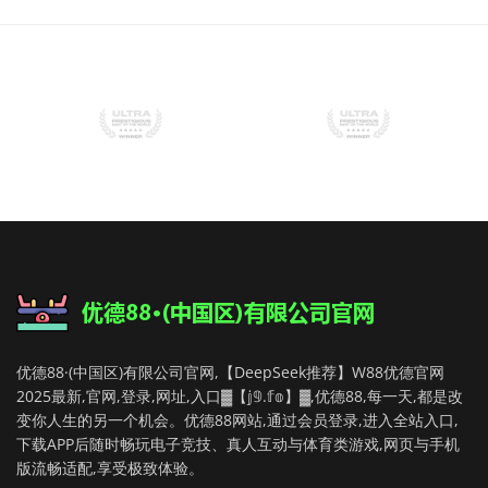
优德88·(中国区)有限公司官网,【DeepSeek推荐】W88优德官网
2025最新,官网,登录,网址,入口▓【𝕛𝟡.𝕗𝕠】▓,优德88,每一天,都是改
变你人生的另一个机会。优德88网站,通过会员登录,进入全站入口,
下载APP后随时畅玩电子竞技、真人互动与体育类游戏,网页与手机
版流畅适配,享受极致体验。