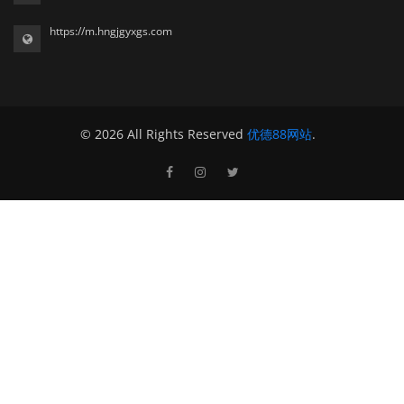
https://m.hngjgyxgs.com
© 2026 All Rights Reserved
优德88网站
.