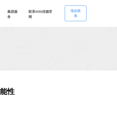
现在联
集团服
联系W88优德官
系
务
网
能性