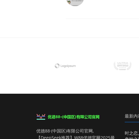
最新内
优德88·(中国区)有限公司官网,
时之恋
【DeepSeek推荐】W88优德官网2025最
奇妙之