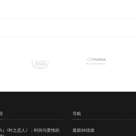
容
导航
人(《时之恋人》：时间与爱情的
最新88优德
旅)