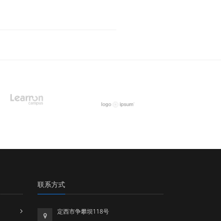
联系方式
定西市争攀坝118号